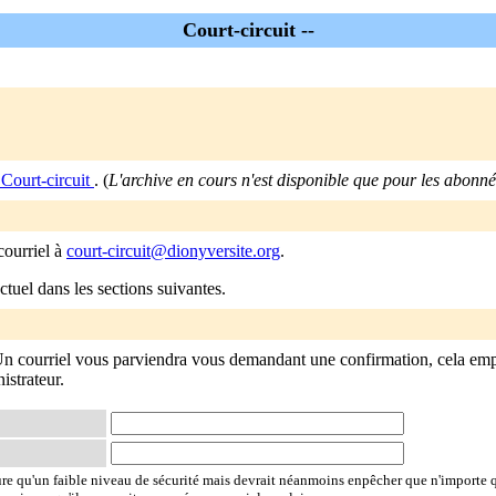
Court-circuit --
Court-circuit
. (
L'archive en cours n'est disponible que pour les abonné
courriel à
court-circuit@dionyversite.org
.
tuel dans les sections suivantes.
 Un courriel vous parviendra vous demandant une confirmation, cela e
istrateur.
ure qu'un faible niveau de sécurité mais devrait néanmoins enpêcher que n'importe 